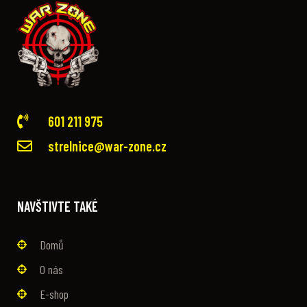
601 211 975
strelnice@war-zone.cz
NAVŠTIVTE TAKÉ
Domů
O nás
E-shop