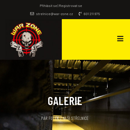
Příhlásit se | Registrovat se
strelnice@war-zone.cz
601 211 975
GALERIE
PÁR FOTEK Z NAŠÍ STŘELNICE