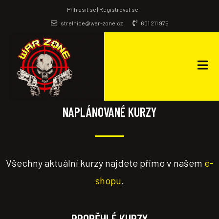
Příhlásit se | Registrovat se
strelnice@war-zone.cz
601 211 975
NAPLÁNOVANÉ KURZY
Všechny aktuální kurzy najdete přímo v našem
e-
shopu
.
PROBĚHLÉ KURZY