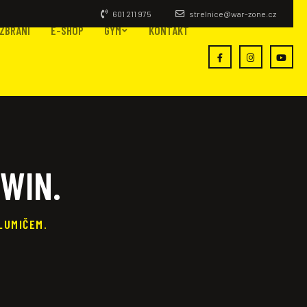
601 211 975
strelnice@war-zone.cz
ZBRANÍ
E-SHOP
GYM
KONTAKT
WIN.
LUMIČEM.