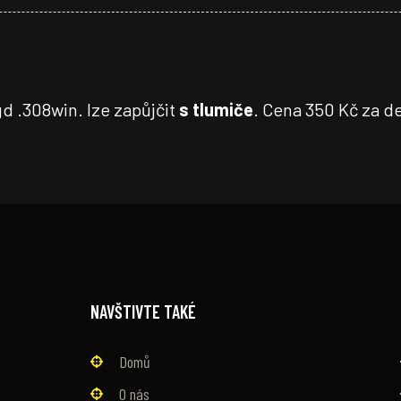
d .308win. lze zapůjčit
s tlumiče
. Cena 350 Kč za d
NAVŠTIVTE TAKÉ
Domů
O nás