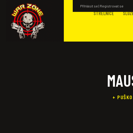
Příhlásit se | Registrovat se
STŘELNICE
SLUŽ
MAU
+ PUŠKO