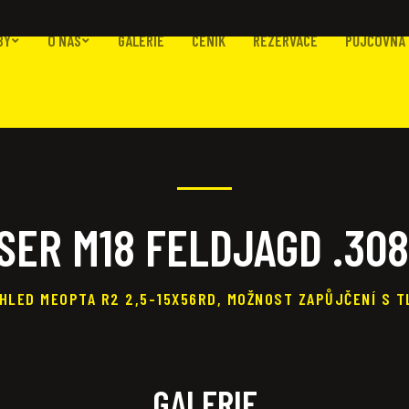
BY
O NÁS
GALERIE
CENÍK
REZERVACE
PŮJČOVNA 
SER M18 FELDJAGD .308
HLED MEOPTA R2 2,5-15X56RD, MOŽNOST ZAPŮJČENÍ S T
GALERIE