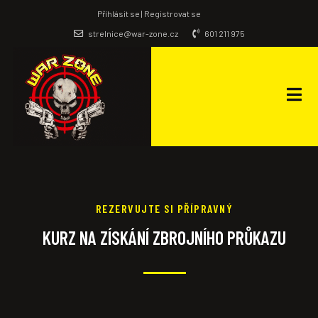
Příhlásit se | Registrovat se
strelnice@war-zone.cz
601 211 975
REZERVUJTE SI PŘÍPRAVNÝ
KURZ NA ZÍSKÁNÍ ZBROJNÍHO PRŮKAZU